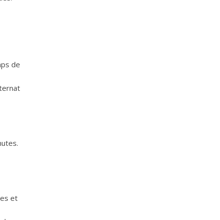
emps de
nternat
nutes.
les et