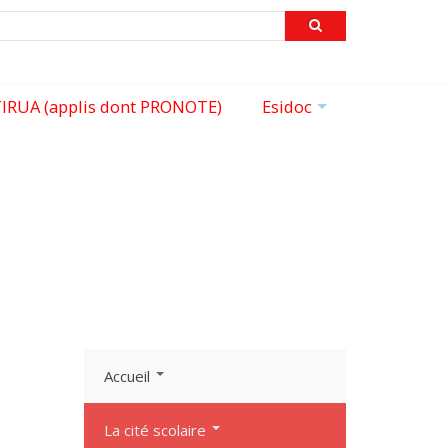
echercher
IRUA (applis dont PRONOTE)
Esidoc
+
Accueil
La cité scolaire