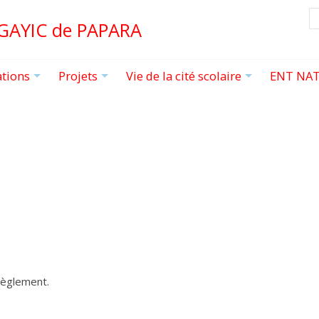
R
 GAYIC de PAPARA
ations
Projets
Vie de la cité scolaire
ENT NAT
+
+
+
 règlement.