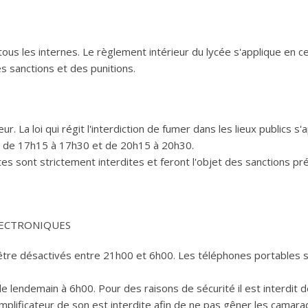
ous les internes. Le règlement intérieur du lycée s'applique en ce
 sanctions et des punitions.
 La loi qui régit l'interdiction de fumer dans les lieux publics s'
vé de 17h15 à 17h30 et de 20h15 à 20h30.
ites sont strictement interdites et feront l'objet des sanctions p
LECTRONIQUES
être désactivés entre 21h00 et 6h00. Les téléphones portables 
le lendemain à 6h00. Pour des raisons de sécurité il est interdit 
d’amplificateur de son est interdite afin de ne pas gêner les camara