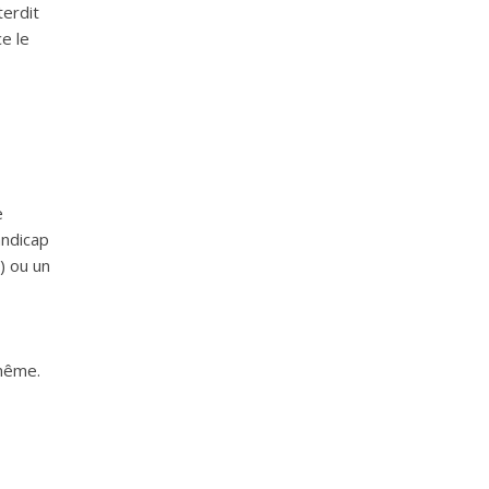
terdit
e le
e
andicap
) ou un
 même.