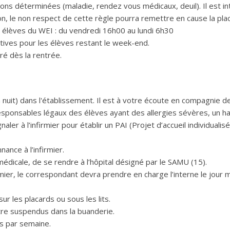
ns déterminées (maladie, rendez vous médicaux, deuil). Il est in
ion, le non respect de cette règle pourra remettre en cause la plac
élèves du WEI : du vendredi 16h00 au lundi 6h30
tives pour les élèves restant le week-end.
ré dès la rentrée.
a nuit) dans l'établissement. Il est à votre écoute en compagnie d
s responsables légaux des élèves ayant des allergies sévères, un h
er à l’infirmier pour établir un PAI (Projet d’accueil individualisé
ance à l’infirmier.
médicale, de se rendre à l’hôpital désigné par le SAMU (15).
rmier, le correspondant devra prendre en charge l’interne le jour
ur les placards ou sous les lits.
re suspendus dans la buanderie.
is par semaine.