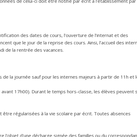
es de celui-ci doit être notifié par écrit à l’établissement par 
tification des dates de cours, l’ouverture de l’internat et des
nt que le jour de la reprise des cours. Ainsi, l’accueil des inter
undi de la rentrée des vacances.
s de la journée sauf pour les internes majeurs à partir de 11h et 
ur avant 17h00). Durant le temps hors-classe, les élèves peuvent 
 être régularisées à la vie scolaire par écrit. Toutes absences
ire l'objet d'une décharge signée des familles ou du corresponda