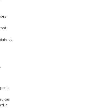
 des
ront
einte du
.
par la
au cas
rd le