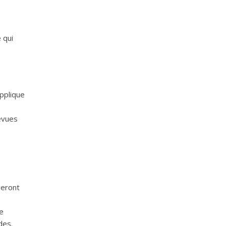
 qui
applique
révues
seront
de
des.