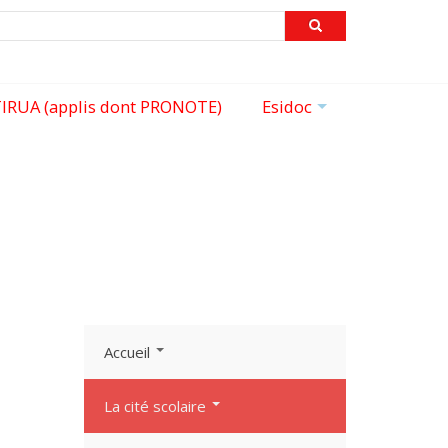
echercher
IRUA (applis dont PRONOTE)
Esidoc
+
Accueil
La cité scolaire