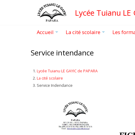
Aller
Lycée Tuianu LE
au
contenu
principal
Accueil
La cité scolaire
Les form
+
+
Service intendance
Lycée Tuianu LE GAYIC de PAPARA
La cité scolaire
Service Indendance