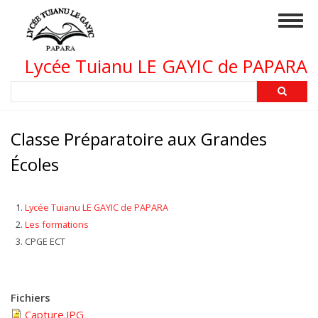
Aller
Togg
au
navig
contenu
principal
Lycée Tuianu LE GAYIC de PAPARA
Rechercher
Classe Préparatoire aux Grandes
Écoles
Lycée Tuianu LE GAYIC de PAPARA
Les formations
CPGE ECT
Fichiers
Capture.JPG