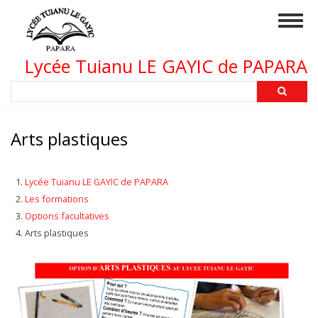
Aller
Togg
au
navig
contenu
principal
Lycée Tuianu LE GAYIC de PAPARA
Rechercher
Arts plastiques
Lycée Tuianu LE GAYIC de PAPARA
Les formations
Options facultatives
Arts plastiques